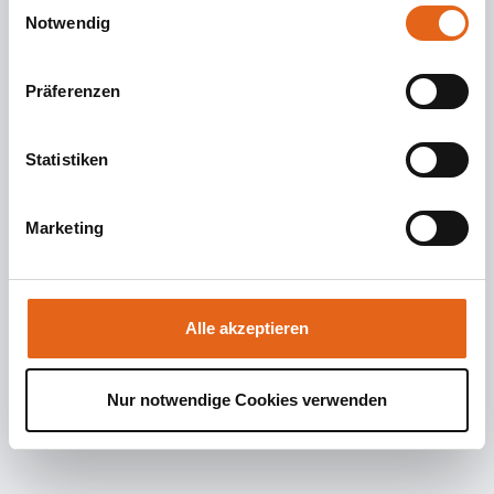
Einwilligungsauswahl
Cookies, wenn Sie unsere Webseite weiterhin nutzen.
Notwendig
Präferenzen
Statistiken
Marketing
Alle akzeptieren
Nur notwendige Cookies verwenden